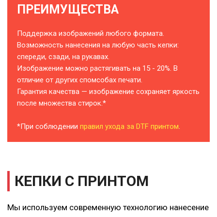
ПРЕИМУЩЕСТВА
Поддержка изображений любого формата.
Возможность нанесения на любую часть кепки:
спереди, сзади, на рукавах.
Изображение можно растягивать на 15 - 20%. В
отличие от других спомсобах печати.
Гарантия качества — изображение сохраняет яркость
после множества стирок.*
*При соблюдении
правил ухода за DTF принтом
.
КЕПКИ С ПРИНТОМ
Мы используем современную технологию нанесение