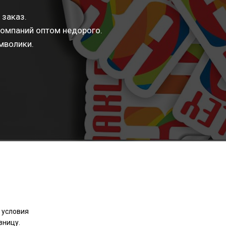
 заказ.
компаний оптом недорого.
мволики.
 условия
зницу.