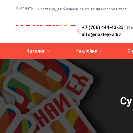
Алматы
Доставка
Для бизнеса
Прайс
Отзывы
Вопрос-Ответ
+7 (706) 444-43-33
(б
info@nakleyka.kz
Каталог
Наклейки
О 
Су