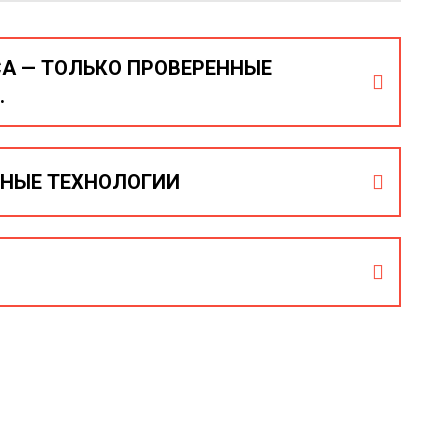
А — ТОЛЬКО ПРОВЕРЕННЫЕ
.
ками и используем лучшие материалы для
НЫЕ ТЕХНОЛОГИИ
от проверенных надежных поставщиков.
оготипов и символики эффективны тем, что
бую поверхность и ткань сохраняя при это
ения.
ом онлайн, по телефону или в WhatsApp. Доставка
на большие тиражи и оптовые заказы.