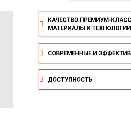
КАЧЕСТВО ПРЕМИУМ-КЛАСС
МАТЕРИАЛЫ И ТЕХНОЛОГИИ
Мы работаем с проверенными поставщи
СОВРЕМЕННЫЕ И ЭФФЕКТИВ
нанесения изображений на продукцию 
Наши методы нанесения изображений, л
ДОСТУПНОСТЬ
способны нанести все что угодно на лю
качество, яркость и стойкость изображ
Вы можете заказать сувениры с логотип
осуществляется по всему СНГ. Скидки 