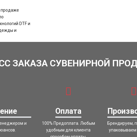
и продаже
по
хнологий DTF и
одежды и
СС ЗАКАЗА СУВЕНИРНОЙ ПРО
ение
Оплата
Произв
менеджером и
100% Предоплата. Любым
Брендируем, 
нюансов.
удобным для клиента
упаковываем 
способом оплаты.