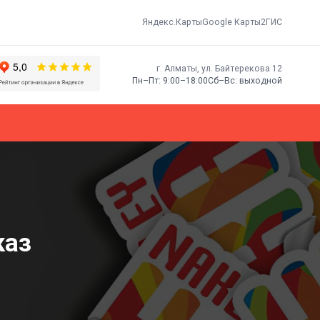
Яндекс.Карты
Google Карты
2ГИС
г. Алматы, ​ул. Байтерекова 12
Пн–Пт: 9:00–18:00
Сб–Вс: выходной
каз