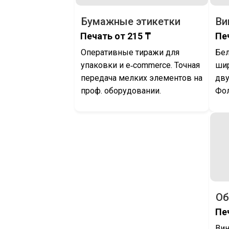
Бумажные этикетки
Ви
Печать от 215 ₸
Пе
Оперативные тиражи для
Бел
упаковки и e‑commerce. Точная
ши
передача мелких элементов на
дву
проф. оборудовании.
Фол
Об
Пе
Вин