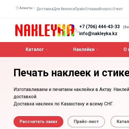
Алматы
Доставка
Для бизнеса
Прайс
Отзывы
Вопрос-Ответ
+7 (706) 444-43-33
(б
info@nakleyka.kz
Каталог
Наклейки
О 
Печать наклеек и стик
Изготавливаем и печатаем наклейки в Актау. Наклей
доставкой.
Доставка наклеек по Казахстану и всему СНГ.
Рассчитать заказ
Прайс-лист
Катал