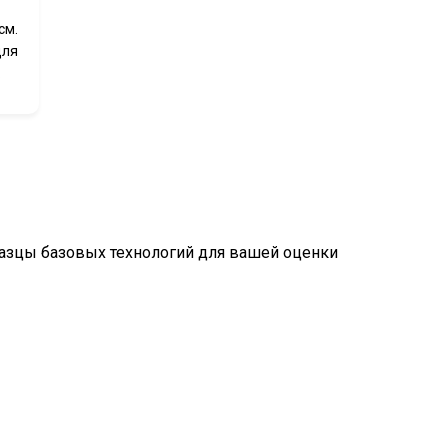
см.
для
.
разцы базовых технологий для вашей оценки