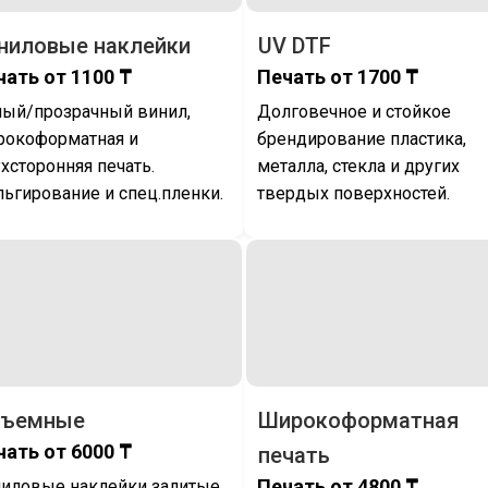
ниловые наклейки
UV DTF
чать от 1100 ₸
Печать от 1700 ₸
ый/прозрачный винил,
Долговечное и стойкое
рокоформатная и
брендирование пластика,
хсторонняя печать.
металла, стекла и других
ьгирование и спец.пленки.
твердых поверхностей.
ъемные
Широкоформатная
чать от 6000 ₸
печать
Печать от 4800 ₸
иловые наклейки залитые