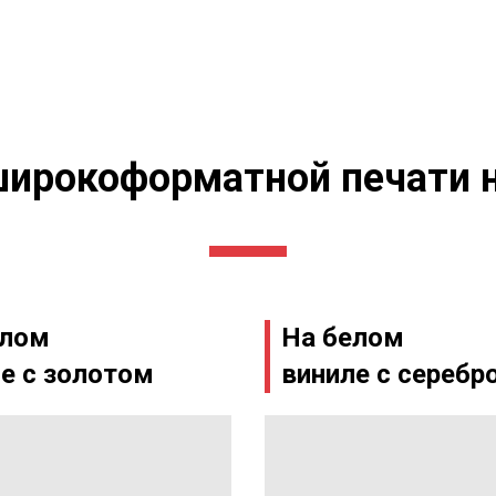
ирокоформатной печати 
елом
На белом
е с золотом
виниле с серебр