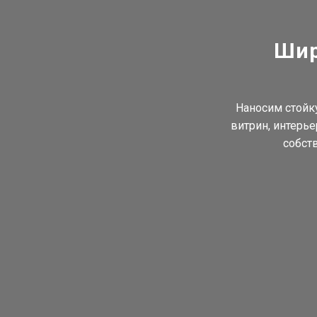
Шир
Наносим стойк
витрин, интерье
собст