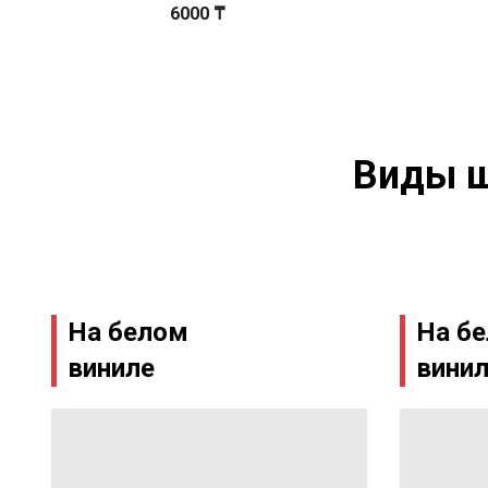
6000 ₸
Виды ш
На белом
На б
виниле
винил