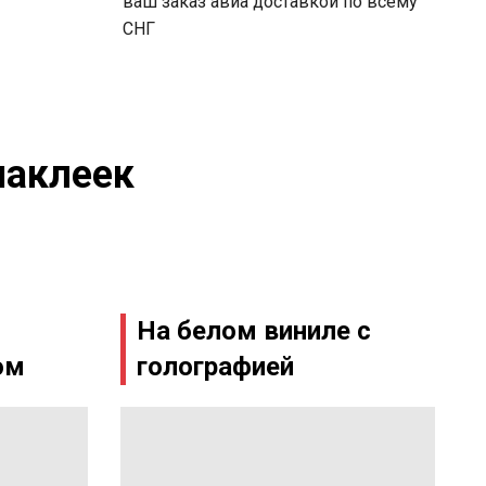
ваш заказ авиа доставкой по всему
СНГ
наклеек
На белом виниле с
ом
голографией