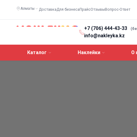
Алматы
Доставка
Для бизнеса
Прайс
Отзывы
Вопрос-Ответ
+7 (706) 444-43-33
(б
info@nakleyka.kz
Каталог
Наклейки
О 