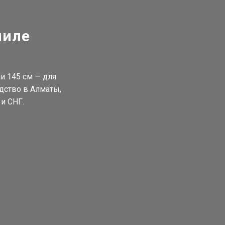
ниле
и 145 см — для
дство в Алматы,
и СНГ.