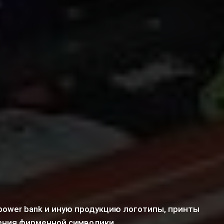
 power bank и иную продукцию логотипы, принты
ения фирменной символики.