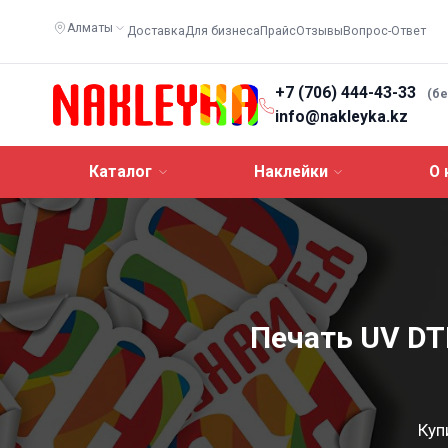
Алматы
Доставка
Для бизнеса
Прайс
Отзывы
Вопрос-Ответ
+7 (706) 444-43-33
(б
info@nakleyka.kz
Каталог
Наклейки
О 
Печать UV DT
Куп