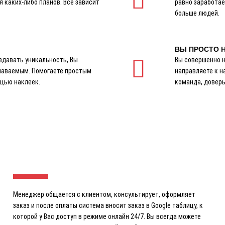
 каких-либо планов. Все зависит
равно заработае
больше людей.
ВЫ ПРОСТО Н
здавать уникальность, Вы
Вы совершенно н
знаваемым. Помогаете простым
направляете к н
щью наклеек.
команда, довер
Менеджер общается с клиентом, консультирует, оформляет
заказ и после оплаты система вносит заказ в Google таблицу, к
которой у Вас доступ в режиме онлайн 24/7. Вы всегда можете