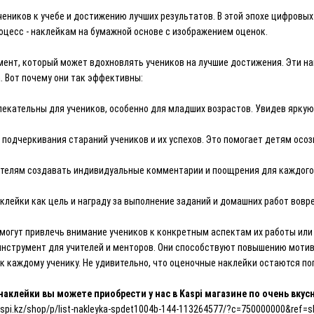
 учеников к учебе и достижению лучших результатов. В этой эпохе цифров
оцесс - наклейкам на бумажной основе с изображением оценок.
мент, который может вдохновлять учеников на лучшие достижения. Эти н
. Вот почему они так эффективны:
екательны для учеников, особенно для младших возрастов. Увидев яркую 
подчеркивания стараний учеников и их успехов. Это помогает детям осозн
телям создавать индивидуальные комментарии и поощрения для каждого 
клейки как цель и награду за выполнение заданий и домашних работ вов
могут привлечь внимание учеников к конкретным аспектам их работы или
инструмент для учителей и менторов. Они способствуют повышению мотив
к каждому ученику. Не удивительно, что оценочные наклейки остаются п
аклейки вы можете приобрести у нас в Kaspi магазине по очень вкус
aspi.kz/shop/p/list-nakleyka-spdet1004b-144-113264577/?c=750000000&ref=s