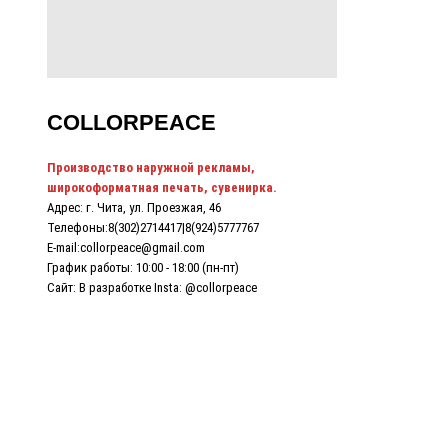
СOLLORPEACE
Производство наружной рекламы,
широкоформатная печать, сувенирка.
Адрес: г. Чита, ул. Проезжая, 46
Телефоны:
8(302)2714417
|
8(924)5777767
E-mail:collorpeace@gmail.com
График работы: 10:00 - 18:00 (пн-пт)
Сайт: В разработке Insta:
@collorpeace